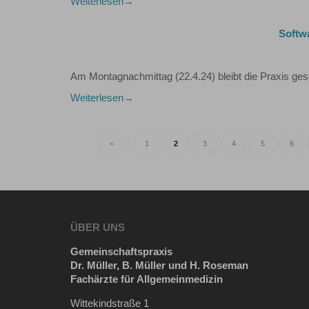
Weiterlesen
Softw
Am Montagnachmittag (22.4.24) bleibt die Praxis ge
Weiterlesen
<
1
2
3
4
5
6
ÜBER UNS
Gemeinschaftspraxis
Dr. Müller, B. Müller und H. Roseman
Fachärzte für Allgemeinmedizin
Wittekindstraße 1