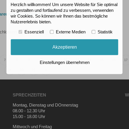
Herzlich willkommen! Um unsere Website für Sie optimal
zu gestalten und fortlaufend zu verbessern, verwenden
areumstellung und Schulung
wir Cookies. So können wir Ihnen das bestmögliche
22.04.2024
Nutzererlebnis bieten.
schlossen
Essenziell
Externe Medien
Statistik
Akzeptieren
7
8
9
10
11
12
13
14
15
16
17
Einstellungen übernehmen
19
20
21
>
SPRECHZEITEN
W
Montag, Dienstag und DOnnerstag
08.00 - 12.30 Uhr
15.00 - 18.00 Uhr
Mittwoch und Freitag