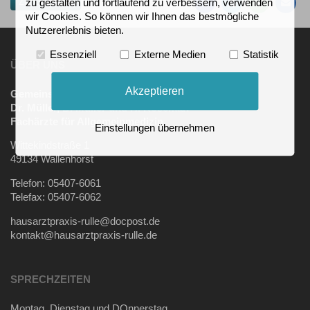
Zur Übersicht
zu gestalten und fortlaufend zu verbessern, verwenden
wir Cookies. So können wir Ihnen das bestmögliche
Nutzererlebnis bieten.
Essenziell
Externe Medien
Statistik
ÜBER UNS
Akzeptieren
Gemeinschaftspraxis
Dr. Müller, B. Müller und H. Roseman
Fachärzte für Allgemeinmedizin
Einstellungen übernehmen
Wittekindstraße 1
49134 Wallenhorst
Telefon: 05407-6061
Telefax: 05407-6062
hausarztpraxis-rulle@docpost.de
kontakt@hausarztpraxis-rulle.de
SPRECHZEITEN
Montag, Dienstag und DOnnerstag