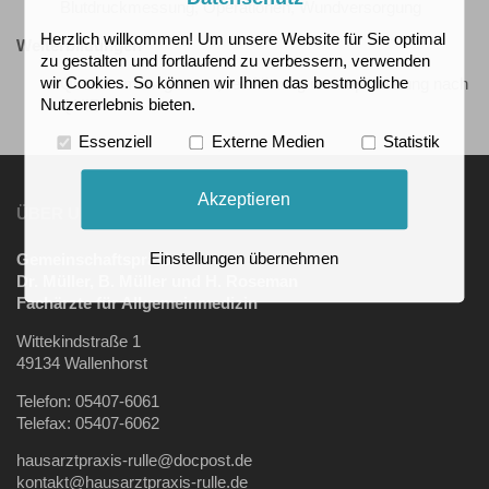
Blutdruckmessung, Operationen, Wundversorgung
Herzlich willkommen! Um unsere Website für Sie optimal
Weiterbildungen
zu gestalten und fortlaufend zu verbessern, verwenden
wir Cookies. So können wir Ihnen das bestmögliche
Qualitätsmanagement, -einführung und -optimierung nach
Nutzererlebnis bieten.
QUIZ
Essenziell
Externe Medien
Statistik
Akzeptieren
ÜBER UNS
Einstellungen übernehmen
Gemeinschaftspraxis
Dr. Müller, B. Müller und H. Roseman
Fachärzte für Allgemeinmedizin
Wittekindstraße 1
49134 Wallenhorst
Telefon: 05407-6061
Telefax: 05407-6062
hausarztpraxis-rulle@docpost.de
kontakt@hausarztpraxis-rulle.de