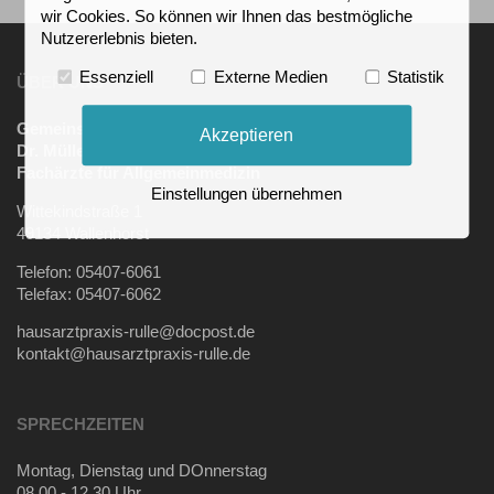
wir Cookies. So können wir Ihnen das bestmögliche
Nutzererlebnis bieten.
Essenziell
Externe Medien
Statistik
ÜBER UNS
Gemeinschaftspraxis
Akzeptieren
Dr. Müller, B. Müller und H. Roseman
Fachärzte für Allgemeinmedizin
Einstellungen übernehmen
Wittekindstraße 1
49134 Wallenhorst
Telefon: 05407-6061
Telefax: 05407-6062
hausarztpraxis-rulle@docpost.de
kontakt@hausarztpraxis-rulle.de
SPRECHZEITEN
Montag, Dienstag und DOnnerstag
08.00 - 12.30 Uhr