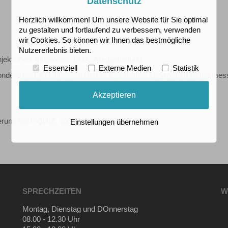
Datenschutz
Herzlich willkommen! Um unsere Website für Sie optimal
zu gestalten und fortlaufend zu verbessern, verwenden
wir Cookies. So können wir Ihnen das bestmögliche
Nutzererlebnis bieten.
jektionen, Infusionen, BGA, Allergietestung
Essenziell
Externe Medien
Statistik
sondere bei EKG, Lungenfunktion, Ergometrie, Langzeit-Blutdruckmes
Akzeptieren
ierung nach QUIZ, 2009
Einstellungen übernehmen
SPRECHZEITEN
W
Montag, Dienstag und DOnnerstag
08.00 - 12.30 Uhr