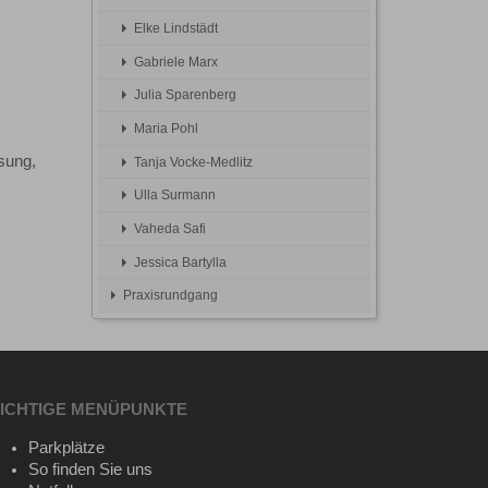
Elke Lindstädt
Gabriele Marx
Julia Sparenberg
Maria Pohl
sung,
Tanja Vocke-Medlitz
Ulla Surmann
Vaheda Safi
Jessica Bartylla
Praxisrundgang
ICHTIGE MENÜPUNKTE
Parkplätze
So finden Sie uns