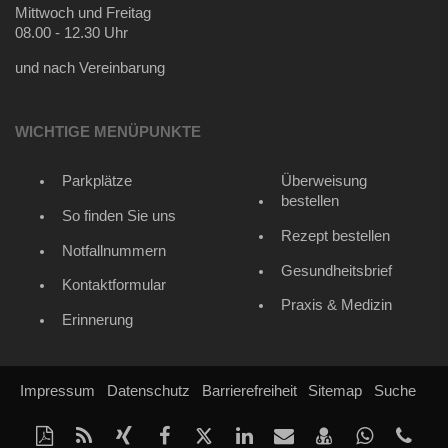
Mittwoch und Freitag
08.00 - 12.30 Uhr
und nach Vereinbarung
WICHTIGE MENÜPUNKTE
Parkplätze
Überweisung
bestellen
So finden Sie uns
Rezept bestellen
Notfallnummern
Gesundheitsbrief
Kontaktformular
Praxis & Medizin
Erinnerung
Impressum
Datenschutz
Barrierefreiheit
Sitemap
Suche
Diese
RSS-
Auf
Auf
Auf
Auf
Per
vCard
Auf
tel
Seite
Feed
Xing
Facebook
Twitter
LinkedIn
Mail
speichern
Whatsap