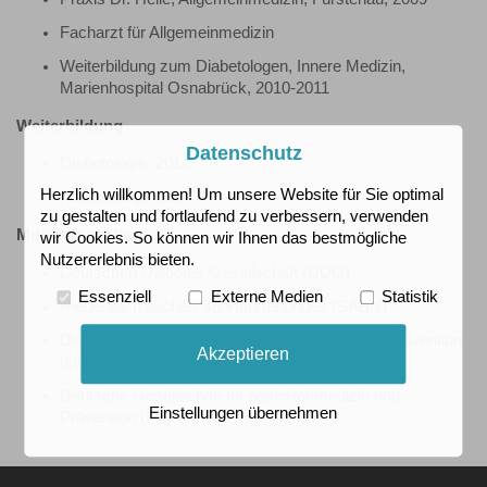
Facharzt für Allgemeinmedizin
Weiterbildung zum Diabetologen, Innere Medizin,
Marienhospital Osnabrück, 2010-2011
Weiterbildung
Datenschutz
Diabetologie, 2011
Herzlich willkommen! Um unsere Website für Sie optimal
Adiposiologe 2024
zu gestalten und fortlaufend zu verbessern, verwenden
Mitgliedschaften
wir Cookies. So können wir Ihnen das bestmögliche
Nutzererlebnis bieten.
Deutschen Diabetes Gesellschaft (DDG)
Essenziell
Externe Medien
Statistik
Niedersächsischen Sportärztebundes (SÄBN)
Deutschen Gesellschaft für Sportmedizin und Prävention
Akzeptieren
(DGSP)
Deutsche Gesellschaft für Nährstoffmedizin und
Einstellungen übernehmen
Prävention (DGNP)